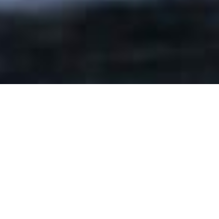
Garden Route è la guida ufficiale dei giardini italiani, un
invito al viaggio attraverso il tempo e lo spazio.
Dal Rinascimento al mondo contemporaneo, i giardini
italiani offrono una straordinaria testimonianza della
bellezza, della storia e dell’autenticità dei luoghi in cui