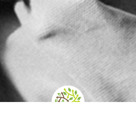
home
»
itinerari
»
i giardini del cinema