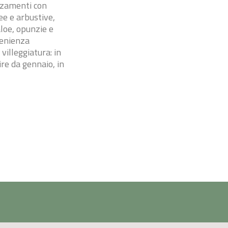
azzamenti con
ee e arbustive,
aloe, opunzie e
venienza
villeggiatura: in
ire da gennaio, in