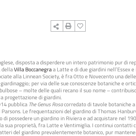
inglese, disposta a disperdere un intero patrimonio pur di re
 della
Villa Boccanegra
a Latte e di due giardini nell’Essex e 
ciate alla Linnean Society, è fra Otto e Novecento una del
i giardinaggio; per via delle sue conoscenze botaniche e orti
 bulbose – molte delle quali recano il suo nome – contribuisc
a progettazione di giardini.
1914 pubblica
The Genus Rosa
corredato di tavole botaniche a c
d Parsons. Le frequentazioni del giardino di Thomas Hanbur
no di possedere un giardino in Riviera e ad acquistare nel 19
la sua proprietà, fra Latte e Ventimiglia. I continui contatti
ratteri del giardino prevalentemente botanico, pur mantene