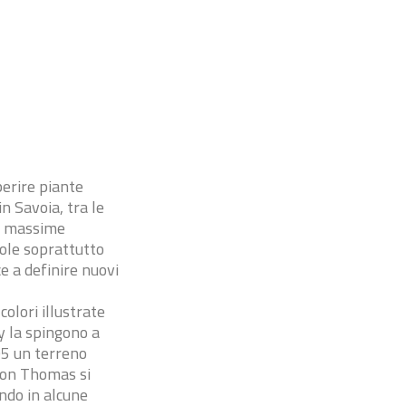
perire piante
in Savoia, tra le
le massime
cole soprattutto
e a definire nuovi
olori illustrate
y la spingono a
05 un terreno
 con Thomas si
ndo in alcune