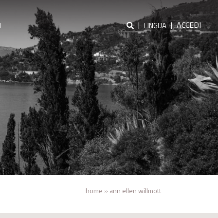
|
|
ACCEDI
I
LINGUA
home
»
ann ellen willmott