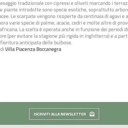
paesaggio tradizionale con cipressi e oliveti marcando i terr
Le piante introdotte sono specie esotiche, soprattutto arbor
acee. Le scarpate vengono ricoperte da centinaia di agavi e 
ra varie specie di palme, acacie, cedri e molte altre di pro
fricana. La scelta è operata anche in funzione dei periodi di 
 (per evitare la stagione più rigida in Inghilterra) e a part
fioritura anticipata delle bulbose.
 di
Villa Piacenza Boccanegra
ISCRIVITI ALLA NEWSLETTER