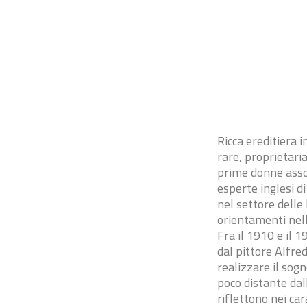
Ricca ereditiera 
rare, proprietaria
prime donne asso
esperte inglesi d
nel settore delle
orientamenti nell
Fra il 1910 e il 
dal pittore Alfre
realizzare il sog
poco distante dal
riflettono nei ca