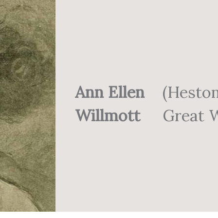
Ann Ellen
(Hesto
Willmott
Great W