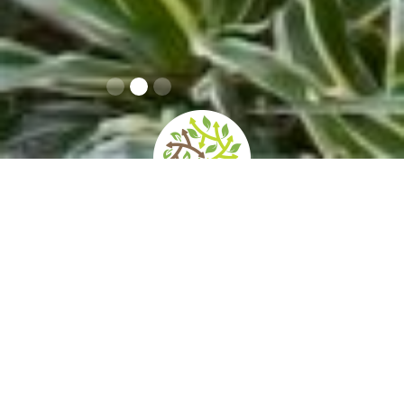
home
»
giardini
»
la mortella
Contatti
Orari e prezzi
Come arrivare