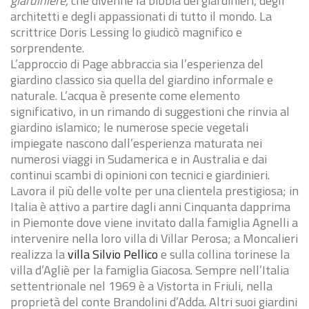
giardiniere,
che divenne la bibbia dei giardinieri, degli
architetti e degli appassionati di tutto il mondo. La
scrittrice Doris Lessing lo giudicò magnifico e
sorprendente.
L’approccio di Page abbraccia sia l’esperienza del
giardino classico sia quella del giardino informale e
naturale. L’acqua è presente come elemento
significativo, in un rimando di suggestioni che rinvia al
giardino islamico; le numerose specie vegetali
impiegate nascono dall’esperienza maturata nei
numerosi viaggi in Sudamerica e in Australia e dai
continui scambi di opinioni con tecnici e giardinieri.
Lavora il più delle volte per una clientela prestigiosa; in
Italia è attivo a partire dagli anni Cinquanta dapprima
in Piemonte dove viene invitato dalla famiglia Agnelli a
intervenire nella loro villa di Villar Perosa; a Moncalieri
realizza la
villa Silvio Pellico
e sulla collina torinese la
villa d’Agliè per la famiglia Giacosa. Sempre nell’Italia
settentrionale nel 1969 è a Vistorta in Friuli, nella
proprietà del conte Brandolini d’Adda. Altri suoi giardini