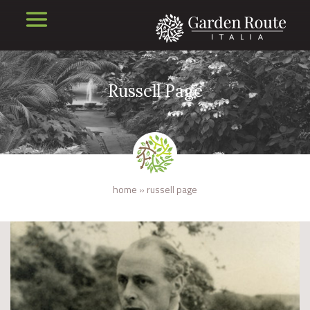
Russell Page
home
»
russell page