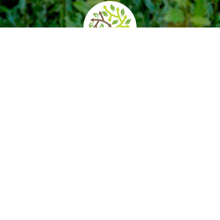
home
»
itinerari
»
nel verde delle marche
Il caso marchigiano riflette la peculiarità di un
paesaggio diffusamente antropizzato, tale da
generare una capillare distribuzione delle ville
suburbane attestate sui rilievi collinari in una
stretta integrazione fra città e campagna.
Il nome della regione “Marche” denuncia già
una molteplicità legata a differenti vicende
storiche ma anche alle caratteristiche
geomorfologiche di un territorio costituito da