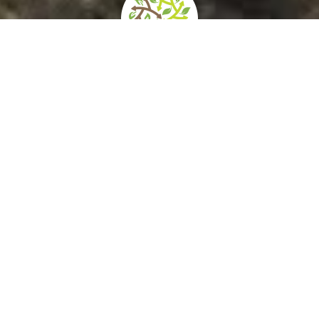
home
»
itinerari
»
il paesaggio-giardino dei colli euganei
I perfetti volumi conici dei colli Euganei, esito
della loro lontana origine vulcanica, si
innalzano improvvisi nella piatta pianura a sud
di Padova, dove hanno dato origine a un
territorio singolare per morfologia, varietà
climatiche, ambientali e botaniche.
Risultato di un plurimillenario processo di
trasformazione da parte dell’uomo, il paesaggio
euganeo è punteggiato di borghi e cittadine
murate, chiese e abbazie, ville e giardini, distesi