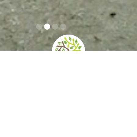
home
»
giardini
»
villa silvio pellico
Servizi e
Contatti
Orari e prezzi
Accessibilità