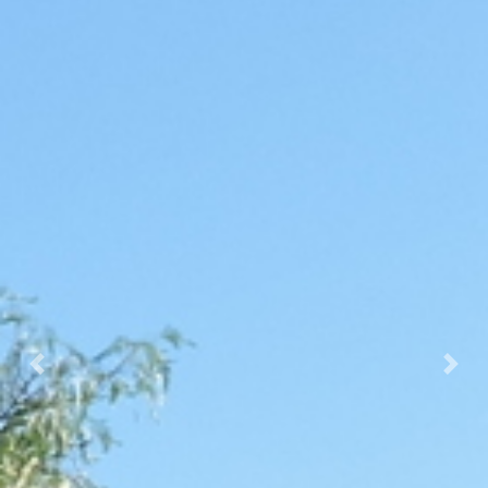
Prec.
Succ