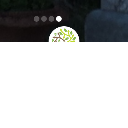
home
»
giardini
»
villa san cataldo
Contatti
Orari e prezzi
Come arrivare
Itinerari