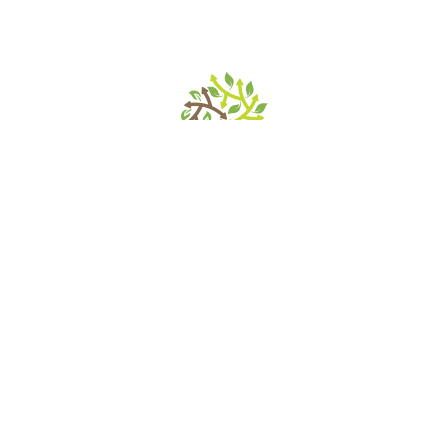
home
»
giardini
»
villa kechler de asarta
Contatti
Orari e prezzi
Come arrivare
Eventi privati
Itinerari