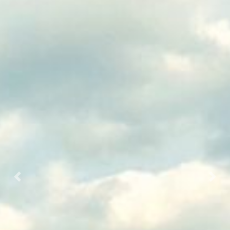
Prec.
Succ