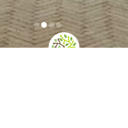
home
»
giardini
»
labirinto della masone
Contatti
Orari e prezzi
Come arrivare
Servizi e