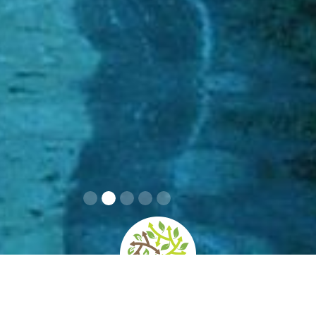
home
»
giardini
»
castello di duino