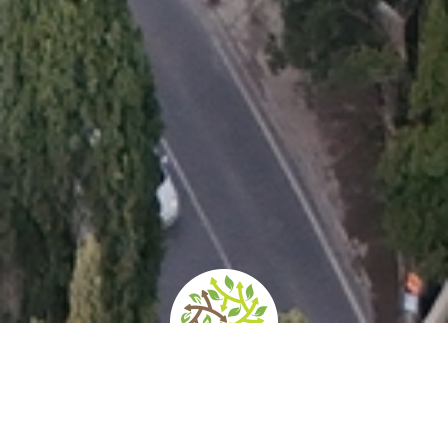
home
»
itinerari
»
giardini e paesaggi del vino nel chianti