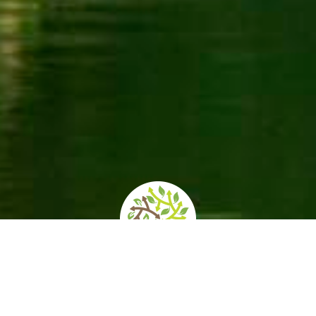
home
»
itinerari
»
i giardini della brianza