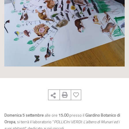
Domenica 5 settembre
alle ore
15.00
presso il
Giardino Botanico di
Oropa
, si terrà il laboratorio “
POLLICIni VERDI: L’albero di Munari ed i
suoi abitanti
“, dedicato ai più piccoli.