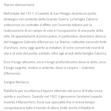
Stanze dannunziane
Nell’estate del 1917, il Castello di San Pelagio diventa un punto
strategico nel contesto della Grande Guerra. La famiglia Zaborra
sottoscrive un contratto d’affitto con l’esercito italiano per la
realizzazione di un campo di volo e l’occupazione di una parte della
villa. Gli appartamenti al primo piano, in particolare, diventano dimora
del maggiore Gabriele d’Annunzio. Le Stanze, riallestite secondo fonti
d’archivio, sono oggi aperte ai visitatori. Vi sono conservati ricordi di
vita e di volo del poeta-soldato, oltre agli arredi della famiglia Zaborra.
Ecco il luogo altissimo, ecco il luogo profondissimo dove io abito, ecco
il luogo segreto, mistico e ardente, dove io respiro – Gabriele
d’Annunzio
Sangue Morlacco
Ratafià fu per eccellenza il liquore ottenuto dal succo di frutta rossa,
spirito e zucchero. Quando nel 1821 il genovese Girolamo Luxardo
inventò il Maraschino, tra le sue specialità che in breve tempo
conquistarono tutto il mondo di allora, brillò anche il Ratafià di