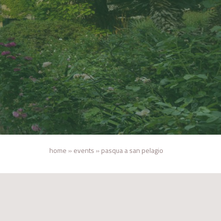
home
»
events
»
pasqua a san pelagio