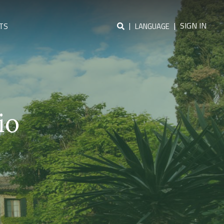
|
|
SIGN IN
TS
LANGUAGE
io