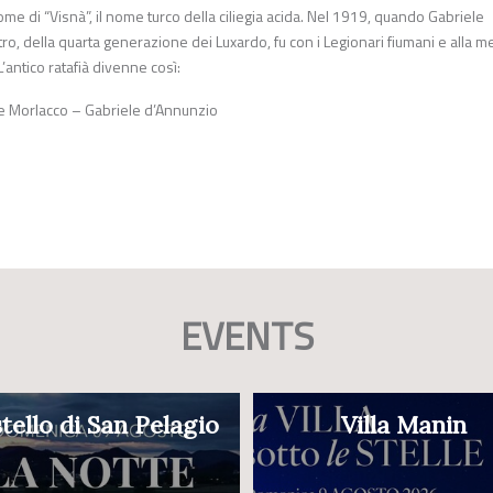
e di “Visnà”, il nome turco della ciliegia acida. Nel 1919, quando Gabriele
ro, della quarta generazione dei Luxardo, fu con i Legionari fiumani e alla 
antico ratafià divenne così:
ue Morlacco – Gabriele d’Annunzio
EVENTS
tello di San Pelagio
Villa Manin