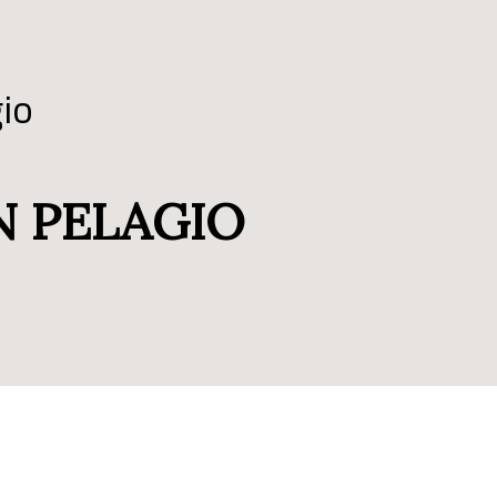
gio
N PELAGIO