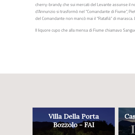
cherry-brandy che sui mercati del Levante assunse il nom
d’Annunzio si trasformò nel “Comandante di Fiume”, Piet
del Comandante non mancò mai il “Ratafià” di marasca. L’
Il liquore cupo che alla mensa di Fiume chiamavo Sang
Villa Della Porta
Cas
Bozzolo - FAI