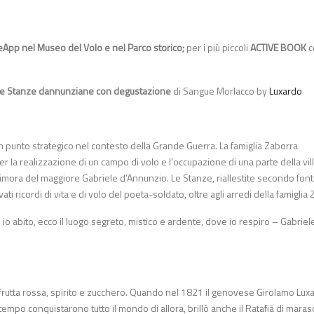
pp nel Museo del Volo e nel Parco storico;
per i più piccoli
ACTIVE BOOK
c
alle Stanze dannunziane con degustazione
di Sangue Morlacco by
Luxardo
 un punto strategico nel contesto della Grande Guerra. La famiglia Zaborra
per la realizzazione di un campo di volo e l’occupazione di una parte della vill
dimora del maggiore Gabriele d’Annunzio. Le Stanze, riallestite secondo font
ati ricordi di vita e di volo del poeta-soldato, oltre agli arredi della famiglia
 io abito, ecco il luogo segreto, mistico e ardente, dove io respiro – Gabriel
di frutta rossa, spirito e zucchero. Quando nel 1821 il genovese Girolamo Lux
 tempo conquistarono tutto il mondo di allora, brillò anche il Ratafià di maras