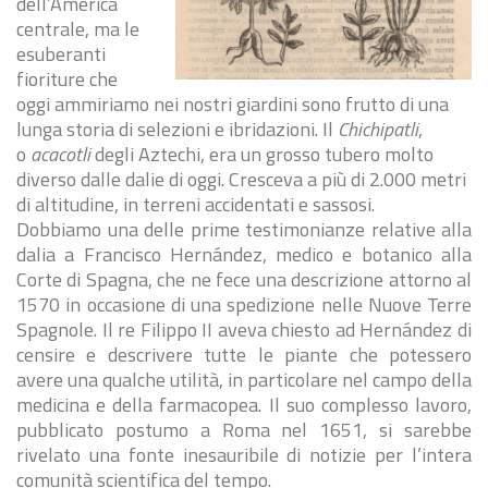
dell’America
centrale, ma le
esuberanti
fioriture che
oggi ammiriamo nei nostri giardini sono frutto di una
lunga storia di selezioni e ibridazioni. Il
Chichipatli
,
o
acacotli
degli Aztechi, era un grosso tubero molto
diverso dalle dalie di oggi. Cresceva a più di 2.000 metri
di altitudine, in terreni accidentati e sassosi.
Dobbiamo una delle prime testimonianze relative alla
dalia a Francisco Hernández, medico e botanico alla
Corte di Spagna, che ne fece una descrizione attorno al
1570 in occasione di una spedizione nelle Nuove Terre
Spagnole. Il re Filippo II aveva chiesto ad Hernández di
censire e descrivere tutte le piante che potessero
avere una qualche utilità, in particolare nel campo della
medicina e della farmacopea. Il suo complesso lavoro,
pubblicato postumo a Roma nel 1651, si sarebbe
rivelato una fonte inesauribile di notizie per l’intera
comunità scientifica del tempo.