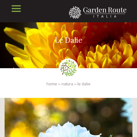
Le Dalie
home
»
natura
»
le dalie