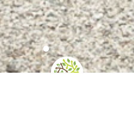
home
»
giardini
»
villa bettoni
Contatti
Orari e prezzi
Come arrivare