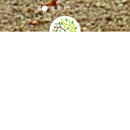
home
»
giardini
»
parco storico di ca’ marcello
Contatti
Orari e prezzi
Come arrivare
Servizi e
Eventi privati
Itinerari
Accessibilità