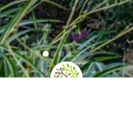
home
»
giardini
»
orto botanico di catania
Contatti
Orari e prezzi
Come arrivare