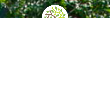
home
»
itinerari
»
giardini del biellese
Il biellese rappresenta una porzione di
territorio piemontese favorita da una natura
particolarmente generosa e condizioni
pedoclimatiche propizie. I suoi giardini
costituiscono una delle più importanti
testimonianze; caratteristico è il felice rapporto
con il paesaggio, quasi sempre connotato dalla
vicinanza delle montagne. In tale contesto, le
soluzioni espressive e il dialogo fra le