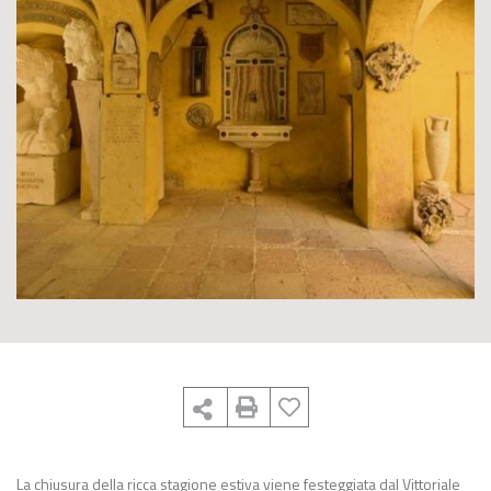
La chiusura della ricca stagione estiva viene festeggiata dal Vittoriale