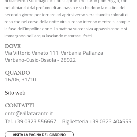
di diametro. I suoi magnifici fiori si aprono nel tardo pomeriggio, con
petali bianchi dal profumo di ananasso e si chiudono la mattina del
secondo giorno per tornare ad aprirsi verso sera stavolta colorati di
rosa che nel corso della notte vira al rosso intenso mentre si compie
la fase dell’impollinazione. La mattina successiva appassiscono e si
immergono nell’acqua lasciando maturare i frutti.
DOVE
Via Vittorio Veneto 111, Verbania Pallanza
Verbano-Cusio-Ossola - 28922
QUANDO
16/06, 31/10
Sito web
CONTATTI
ente@villataranto.it
Tel. +39 0323 556667 – Biglietteria +39 0323 404555
VISITA LA PAGINA DEL GIARDINO