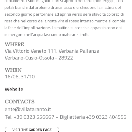
di diametro. I suoi magnifici fiori si aprono nel tardo pomeriggio, con
petali bianchi dal profumo di ananasso e si chiudono la mattina del
secondo giorno per tornare ad aprirsi verso sera stavolta colorati di
rosa che nel corso della notte vira al rosso intenso mentre si compie
la fase dell’impollinazione. La mattina successiva appassiscono e si
immergono nell’acqua lasciando maturare i frutti.
WHERE
Via Vittorio Veneto 111, Verbania Pallanza
Verbano-Cusio-Ossola - 28922
WHEN
16/06, 31/10
Website
CONTACTS
ente@villataranto.it
Tel. +39 0323 556667 – Biglietteria +39 0323 404555
VISIT THE GARDEN PAGE