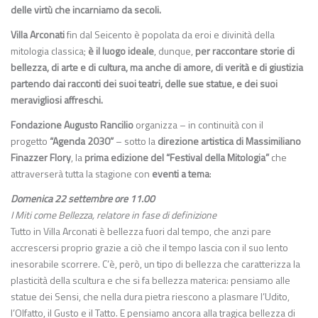
delle virtù che incarniamo da secoli.
Villa Arconati
fin dal Seicento è popolata da eroi e divinità della
mitologia classica;
è il luogo ideale
, dunque,
per raccontare storie di
bellezza, di arte e di cultura, ma anche di amore, di verità e di giustizia
partendo dai racconti dei suoi teatri, delle sue statue, e dei suoi
meravigliosi affreschi.
Fondazione Augusto Rancilio
organizza – in continuità con il
progetto
“Agenda 2030”
– sotto la
direzione artistica di Massimiliano
Finazzer Flory
, la
prima edizione del “Festival della Mitologia”
che
attraverserà tutta la stagione con
eventi a tema
:
Domenica 22 settembre ore 11.00
I Miti come Bellezza, relatore in fase di definizione
Tutto in Villa Arconati è bellezza fuori dal tempo, che anzi pare
accrescersi proprio grazie a ciò che il tempo lascia con il suo lento
inesorabile scorrere. C’è, però, un tipo di bellezza che caratterizza la
plasticità della scultura e che si fa bellezza materica: pensiamo alle
statue dei Sensi, che nella dura pietra riescono a plasmare l’Udito,
l’Olfatto, il Gusto e il Tatto. E pensiamo ancora alla tragica bellezza di