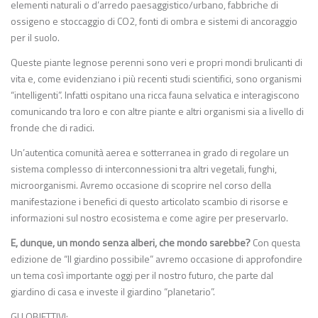
elementi naturali o d’arredo paesaggistico/urbano, fabbriche di
ossigeno e stoccaggio di CO2, fonti di ombra e sistemi di ancoraggio
per il suolo.
Queste piante legnose perenni sono veri e propri mondi brulicanti di
vita e, come evidenziano i più recenti studi scientifici, sono organismi
“intelligenti”. Infatti ospitano una ricca fauna selvatica e interagiscono
comunicando tra loro e con altre piante e altri organismi sia a livello di
fronde che di radici.
Un’autentica comunità aerea e sotterranea in grado di regolare un
sistema complesso di interconnessioni tra altri vegetali, funghi,
microorganismi. Avremo occasione di scoprire nel corso della
manifestazione i benefici di questo articolato scambio di risorse e
informazioni sul nostro ecosistema e come agire per preservarlo.
E, dunque, un mondo senza alberi, che mondo sarebbe?
Con questa
edizione de “Il giardino possibile” avremo occasione di approfondire
un tema così importante oggi per il nostro futuro, che parte dal
giardino di casa e investe il giardino “planetario”.
GLI OBIETTIVI: