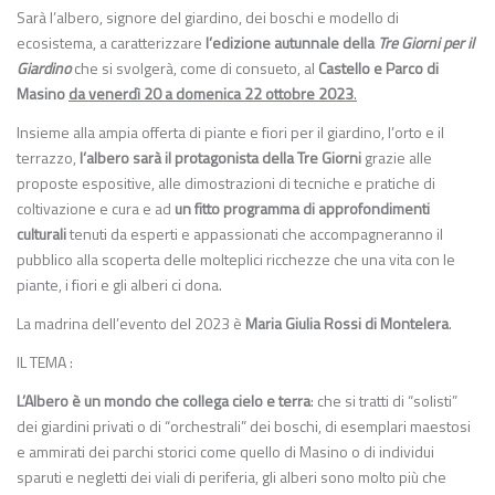
Sarà l’albero, signore del giardino, dei boschi e modello di
ecosistema, a caratterizzare
l’edizione autunnale della
Tre Giorni per il
Giardino
che si svolgerà, come di consueto, al
Castello e Parco di
Masino
da
venerdì 20 a domenica 22 ottobre 2023
.
Insieme alla ampia offerta di piante e fiori per il giardino, l’orto e il
terrazzo,
l’albero sarà il protagonista della Tre Giorni
grazie alle
proposte espositive, alle dimostrazioni di tecniche e pratiche di
coltivazione e cura e ad
un fitto
programma
di approfondimenti
culturali
tenuti da esperti e appassionati che accompagneranno il
pubblico alla scoperta delle molteplici ricchezze che una vita con le
piante, i fiori e gli alberi ci dona.
La madrina dell’evento del 2023 è
Maria Giulia Rossi di Montelera
.
IL TEMA :
L’Albero è un mondo che collega cielo e terra
: che si tratti di “solisti”
dei giardini privati o di “orchestrali” dei boschi, di esemplari maestosi
e ammirati dei parchi storici come quello di Masino o di individui
sparuti e negletti dei viali di periferia, gli alberi sono molto più che