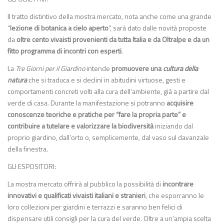
Il tratto distintivo della mostra mercato, nota anche come una grande
“
lezione di botanica a cielo aperto
”, sarà dato dalle novità proposte
da
oltre cento vivaisti provenienti da tutta Italia e da Oltralpe e da un
fitto programma di incontri con esperti
.
La
Tre Giorni per il Giardino
intende
promuovere una
cultura della
natura
che si traduca e si declini in abitudini virtuose, gesti e
comportamenti concreti volti alla cura dell’ambiente, già a partire dal
verde di casa. Durante la manifestazione si potranno
acquisire
conoscenze teoriche e pratiche per “fare la propria parte” e
contribuire a tutelare e valorizzare la biodiversità
iniziando dal
proprio giardino, dall’orto o, semplicemente, dal vaso sul davanzale
della finestra.
GLI ESPOSITORI:
La mostra mercato offrirà al pubblico la possibilità di
incontrare
innovativi e qualificati vivaisti italiani e stranieri
, che esporranno le
loro collezioni per giardini e terrazzi e saranno ben felici di
dispensare utili consigli per la cura del verde. Oltre a un’ampia scelta