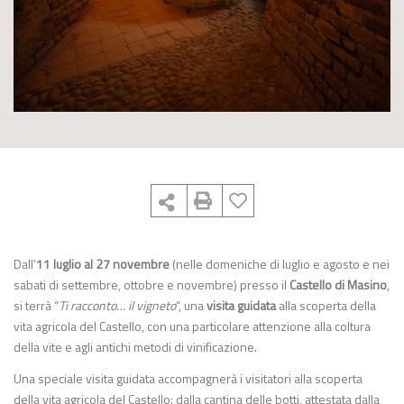
Dall’
11 luglio al 27 novembre
(nelle domeniche di luglio e agosto e nei
sabati di settembre, ottobre e novembre) presso il
Castello di Masino
,
si terrà “
Ti racconto… il vigneto
“, una
visita guidata
alla scoperta della
vita agricola del Castello, con una particolare attenzione alla coltura
della vite e agli antichi metodi di vinificazione.
Una speciale visita guidata accompagnerà i visitatori alla scoperta
della vita agricola del Castello: dalla cantina delle botti, attestata dalla