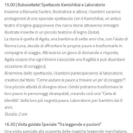
15.00 | Bubusettete! Spettacolo Kamishibai e Laboratorio
Insieme a Manuela Santini, illustratrice e attrice, i bambini saranno
protagonisti di uno speciale spettacolo con il Kamishibai, un antico
teatro d’origine giapponese che narra storie attraverso immagini
illustrate inserite in un piccolo teatrino di legno (
butai
).
La storia è quella di Agata, una bambina di sette anni che, con l’aiuto di
Nonna Luna, decide di affrontare le proprie paure e trasformarle in
compagne di viaggio. Attraverso un gioco di domande e risposte,
Agata scopre che ogni timore nasconde una fragilità e può diventare
occasione di coraggio.§
Al termine dello spettacolo, i bambini parteciperanno al laboratorio
creativo dal titolo
“Come aiutare le paure a trovare un po’ di coraggio?”
.
Una piccola attività di disegno dove i bimbi potranno trasformare le
loro paure in personaggi strampalati, creando così una “Carta di
Identità” della loro più segreta paura. Laboratorio per bambini dai 6
anni.
Durata: 2 ore
16.30 | Visita guidata Speciale “Tra leggende e pozioni”
Una visita speciale alla scoperta delle magiche leggende marchigiane,