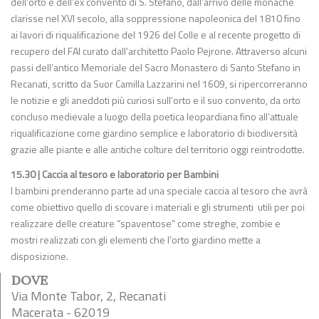
dell’orto e dell’ex convento di S. Stefano, dall’arrivo delle monache
clarisse nel XVI secolo, alla soppressione napoleonica del 1810 fino
ai lavori di riqualificazione del 1926 del Colle e al recente progetto di
recupero del FAI curato dall’architetto Paolo Pejrone. Attraverso alcuni
passi dell’antico Memoriale del Sacro Monastero di Santo Stefano in
Recanati, scritto da Suor Camilla Lazzarini nel 1609, si ripercorreranno
le notizie e gli aneddoti più curiosi sull’orto e il suo convento, da orto
concluso medievale a luogo della poetica leopardiana fino all’attuale
riqualificazione come giardino semplice e laboratorio di biodiversità
grazie alle piante e alle antiche colture del territorio oggi reintrodotte.
15.30 | Caccia al tesoro e laboratorio per Bambini
I bambini prenderanno parte ad una speciale caccia al tesoro che avrà
come obiettivo quello di scovare i materiali e gli strumenti utili per poi
realizzare delle creature “spaventose” come streghe, zombie e
mostri realizzati con gli elementi che l’orto giardino mette a
disposizione.
DOVE
Via Monte Tabor, 2, Recanati
Macerata - 62019