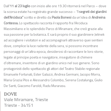
Dall’
11 al 23 luglio
con inizio alle ore 19.30 ritornerà nel Parco – dove
la scorsa estate ha registrato grande successo – “
I segreti dei giardini
dell
’
Arciduca
”
scritto e diretto da
Paola Bonesi
da un’idea di
Andreina
Contessa.
Lo spettacolo racconta il rapporto fra l’Arciduca
Massimiliano e lo splendido Parco di Miramare, che creò grazie alla
sua passione per la botanica. E sarà proprio il suo giardiniere Jelinek
ad accogliere i visitatori e ad accompagnarli attraverso quei sentieri
dove, complice la luce radente della sera, si possono incontrare
personaggi di un’altra epoca, desiderosi di raccontare le loro storie,
legate al principe poeta e navigatore, inseguitore di chimere
d’oltremare, inventore di un giardino unico nel suo genere. Sono
protagonisti dello spettacolo gli attori del Teatro Stabile regionale
Emanuele Fortunati, Ester Galazzi, Andrea Germani, Jacopo Morra,
Maria Grazia Plos e Alessandro Colombo, Serena Costalunga, Giulio
De Santi, Giacomo Faroldi, Radu Murarasu.
DOVE
Viale Miramare, Trieste
Trieste - 34151