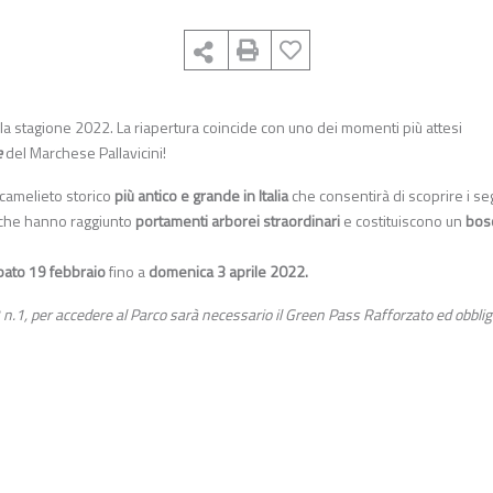
er la stagione 2022. La riapertura coincide con uno dei momenti più attesi
e
del Marchese Pallavicini!
 camelieto storico
più antico e grande in Italia
che consentirà di scoprire i se
o, che hanno raggiunto
portamenti arborei straordinari
e costituiscono un
bos
bato 19 febbraio
fino a
domenica 3 aprile 2022.
.1, per accedere al Parco sarà necessario il Green Pass Rafforzato ed obblig