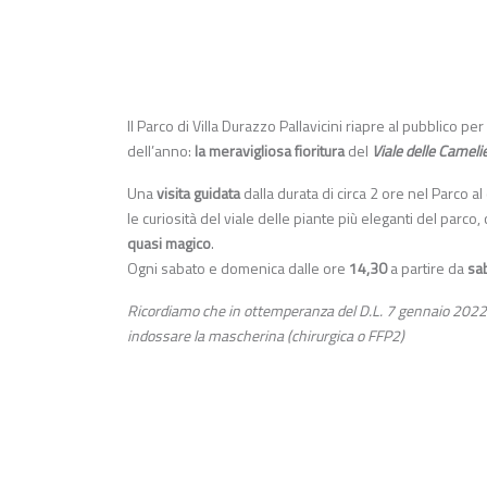
Il Parco di Villa Durazzo Pallavicini riapre al pubblico p
dell’anno:
la meravigliosa fioritura
del
Viale delle Cameli
Una
visita guidata
dalla durata di circa 2 ore nel Parco al
le curiosità del viale delle piante più eleganti del parc
quasi magico
.
Ogni sabato e domenica dalle ore
14,30
a partire da
sa
Ricordiamo che in ottemperanza del D.L. 7 gennaio 2022 n
indossare la mascherina (chirurgica o FFP2)