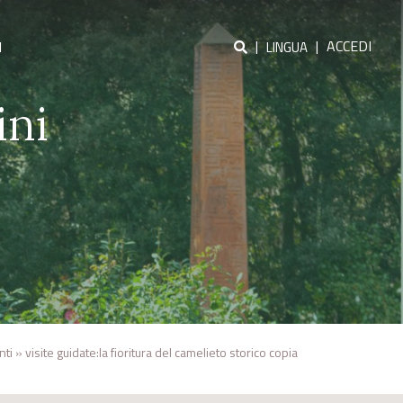
|
|
ACCEDI
I
LINGUA
ini
nti
»
visite guidate:la fioritura del camelieto storico copia