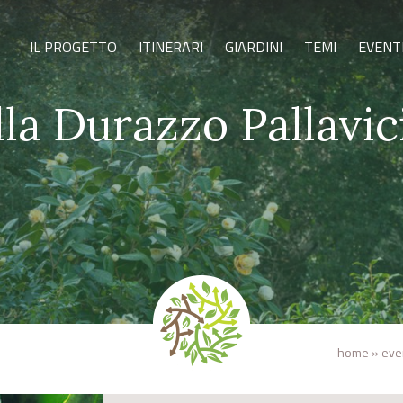
IL PROGETTO
ITINERARI
GIARDINI
TEMI
EVENT
lla Durazzo Pallavic
home
»
eve