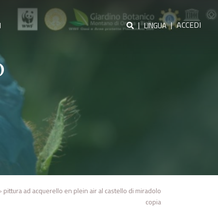
|
|
ACCEDI
I
LINGUA
o
»
pittura ad acquerello en plein air al castello di miradolo
copia