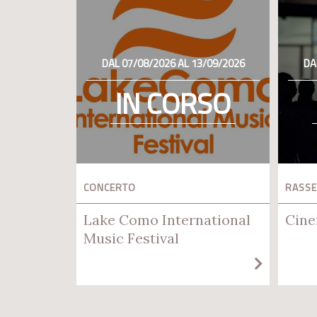
DAL 07/08/2026 AL 13/09/2026
DA
IN CORSO
CONCERTO
RASSE
Lake Como International
Cine
Music Festival