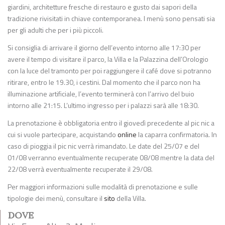
giardini, architetture fresche di restauro e gusto dai sapori della
tradizione rivisitati in chiave contemporanea. I menù sono pensati sia
per gli adulti che per i più piccoli.
Si consiglia di arrivare il giorno dell’evento intorno alle 17:30 per
avere il tempo di visitare il parco, la Villa e la Palazzina dell’Orologio
con la luce del tramonto per poi raggiungere il café dove si potranno
ritirare, entro le 19.30, i cestini. Dal momento che il parco non ha
illuminazione artificiale, l’evento terminerà con l’arrivo del buio
intorno alle 21:15. L’ultimo ingresso per i palazzi sarà alle 18:30.
La prenotazione è obbligatoria entro il giovedì precedente al pic nic a
cui si vuole partecipare, acquistando
online
la caparra confirmatoria. In
caso di pioggia il pic nic verrà rimandato. Le date del 25/07 e del
01/08 verranno eventualmente recuperate 08/08 mentre la data del
22/08 verrà eventualmente recuperate il 29/08.
Per maggiori informazioni sulle modalità di prenotazione e sulle
tipologie dei menù, consultare il
sito
della Villa.
DOVE