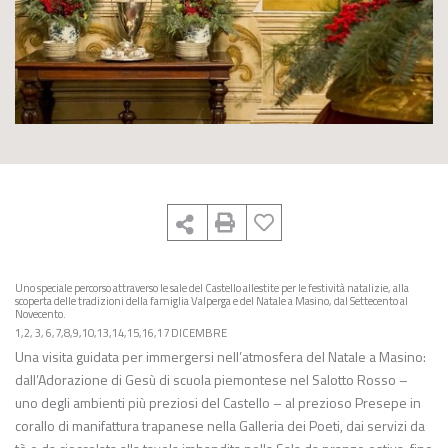
Uno speciale percorso attraverso le sale del Castello allestite per le festività natalizie, alla
scoperta delle tradizioni della famiglia Valperga e del Natale a Masino, dal Settecento al
Novecento.
1,2, 3, 6,7,8,9,10,13,14,15,16,17 DICEMBRE
Una visita guidata per immergersi nell’atmosfera del Natale a Masino:
dall’Adorazione di Gesù di scuola piemontese nel Salotto Rosso –
uno degli ambienti più preziosi del Castello – al prezioso Presepe in
corallo di manifattura trapanese nella Galleria dei Poeti, dai servizi da