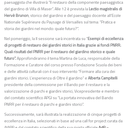
paesaggista che illustrerà “Il restauro della componente paesaggistica
del giardino di Villa di Maser”. Alle 12 è prevista la
Lectio magistralis
di
Hervè Brunon
, storico del giardino e del paesaggio docente all’Ecole
Nationale Supérieure du Paysage di Versailles sul tema: “Pratica e
storia dei giardini nel mondo: quale futuro?”.
Nel pomeriggio, la II sessione sarà incentrata su “
Esempi di eccellenza
di progetti di restauro dei giardini storici in Italia grazie ai fondi PNRR.
Quali risultati del PNRR per il restauro del giardino storico e quale
futuro”.
Approfondiranno il tema Martina de Luca, responsabile della
Formazione e Curatore del corso presso Fondazione Scuola dei beni
e delle attività culturali con il suo intervento “Formare alla cura dei
giardini storici. L’esperienza di Oltre il giardino” e
Alberta Campitelli
presidente della commissione per il Bando per il restauro e la
valorizzazione di parchi e giardini storici, Vicepresidente e membro
del comitato scientifico APGI su “La portata innovativa del Bando
PNRR per il restauro di parchi e giardini storici”.
Successivamente, sarà illustrata la realizzazione di cinque progetti di
eccellenza in Italia, selezionati in base ad una call for project curata da
AIAPP e dal comitato scientifico della sua rivista ufficiale
AdP –