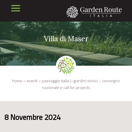
Villa di Maser
home
»
eventi
»
paesaggio italia | i giardini storici – convegno
nazionale e call for projects
8 Novembre 2024