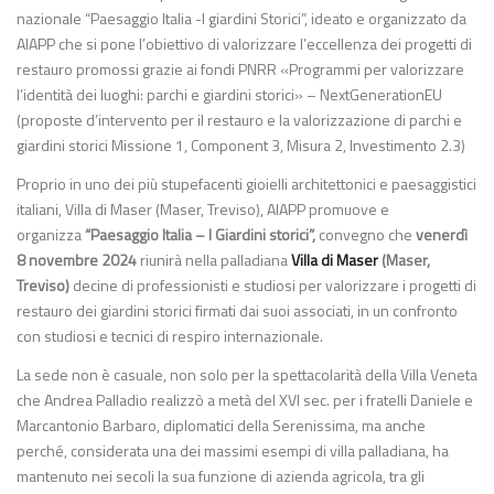
nazionale “Paesaggio Italia -I giardini Storici”, ideato e organizzato da
AIAPP che si pone l’obiettivo di valorizzare l’eccellenza dei progetti di
restauro promossi grazie ai fondi PNRR «Programmi per valorizzare
l’identità dei luoghi: parchi e giardini storici» – NextGenerationEU
(proposte d’intervento per il restauro e la valorizzazione di parchi e
giardini storici Missione 1, Component 3, Misura 2, Investimento 2.3)
Proprio in uno dei più stupefacenti gioielli architettonici e paesaggistici
italiani, Villa di Maser (Maser, Treviso), AIAPP promuove e
organizza
“Paesaggio Italia – I Giardini storici”,
convegno che
venerdì
8 novembre 2024
riunirà nella palladiana
Villa di Maser
(Maser,
Treviso)
decine di professionisti e studiosi per valorizzare i progetti di
restauro dei giardini storici firmati dai suoi associati, in un confronto
con studiosi e tecnici di respiro internazionale.
La sede non è casuale, non solo per la spettacolarità della Villa Veneta
che Andrea Palladio realizzò a metà del XVI sec. per i fratelli Daniele e
Marcantonio Barbaro, diplomatici della Serenissima, ma anche
perché, considerata una dei massimi esempi di villa palladiana, ha
mantenuto nei secoli la sua funzione di azienda agricola, tra gli