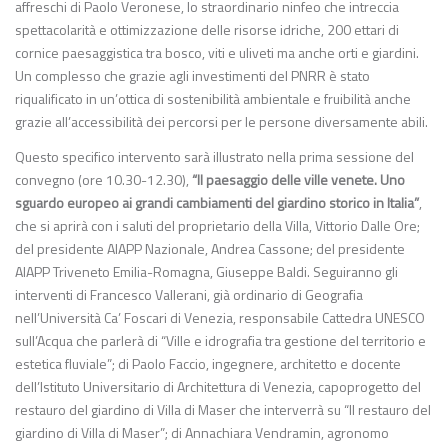
affreschi di Paolo Veronese, lo straordinario ninfeo che intreccia
spettacolarità e ottimizzazione delle risorse idriche, 200 ettari di
cornice paesaggistica tra bosco, viti e uliveti ma anche orti e giardini.
Un complesso che grazie agli investimenti del PNRR è stato
riqualificato in un’ottica di sostenibilità ambientale e fruibilità anche
grazie all’accessibilità dei percorsi per le persone diversamente abili.
Questo specifico intervento sarà illustrato nella prima sessione del
convegno (ore 10.30-12.30),
“Il paesaggio delle ville venete. Uno
sguardo europeo ai grandi cambiamenti del giardino storico in Italia”
,
che si aprirà con i saluti del proprietario della Villa, Vittorio Dalle Ore;
del presidente AIAPP Nazionale, Andrea Cassone; del presidente
AIAPP Triveneto Emilia-Romagna, Giuseppe Baldi. Seguiranno gli
interventi di Francesco Vallerani, già ordinario di Geografia
nell’Università Ca’ Foscari di Venezia, responsabile Cattedra UNESCO
sull’Acqua che parlerà di “Ville e idrografia tra gestione del territorio e
estetica fluviale”; di Paolo Faccio, ingegnere, architetto e docente
dell’Istituto Universitario di Architettura di Venezia, capoprogetto del
restauro del giardino di Villa di Maser che interverrà su “Il restauro del
giardino di Villa di Maser”; di Annachiara Vendramin, agronomo