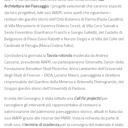
Architettura del Paesaggio
. I progetti selezionati che saranno esposti
dai loro progettisti, tutti soci AIAPP, sono quelli che riguardano i
restauri dei giardini storici dell’Orto Botanico di Parma (Paola Cavallini),
di Villa Monasterio di Varenna (Valerio Cozzi), di Villa Corsi Salviati a
Sesto Fiorentino (Gianfranco Franchi e Giorgio Galletti), del Castello di
Belgioioso di Pavia (Giusi Rabotti e Nunzio Dego) e di Villa del Colle del
Cardinale di Perugia (Maria Cristina Tullio).
Concluderà la giornata la
Tavola rotonda
moderata da Andrea
Cassone, presidente AIAPP, cui parteciperanno Simonetta Zanon della
Fondazione Benetton Studi Ricerche; Anna Lambertini dell’Università
degli Studi di Firenze – DIDA; Luciano Mauro, paesaggista e direttore
responsabile del Giardino della Minerva e Antonella Pietrogrande, del
Gruppo giardini storici dell’Università di Padova.
In vista del Convegno è stata istituita una
Call for projects!
per
raccogliere gli interventi più rappresentativi di restauro e
valorizzazione del patrimonio paesaggistico storico, attuati in Italia dai
soci AIAPP grazie alle risorse del PNRR. Vista la richiesta da parte di
molti soci, il
termine di scadenza
per la consegna del materiale è stato