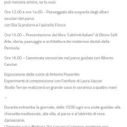
può nascere amore, se tu vuoi.
Ore 12.00 e ore 14.00 – Passeggiata alla scoperta degli alberi
secolari del parco
con Elia Scandurra e l’asinello Fiocco
Ore 15.00 – Presentazione del libro “Labirinti italiani” di Ettore Selli
Arte, storia, paesaggio e architettura dei misteriosi dedali della
Penisola.
Ore 16.00 – Camminata sensoriale nel parco guidata con Alberto
Cancian
Esposizione delle icone di Antonio Piasentin
Esperimenti di composizione con Fiorificio di Laura Vaccari
Studio Terrae realizzerà un grande vaso in ceramica a quattro mani
–
Durante entrambe le giornate, dalle 10.00 ogni ora visite guidate: alla
chiesetta medioevale, alla villa, al parco e al labirinto di rose
damascene.
L’Emporio e la caffetteria “Se son rose” sempre aperticon uno