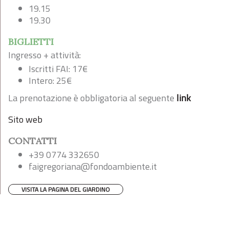
19.15
19.30
BIGLIETTI
Ingresso + attività:
Iscritti FAI: 17€
Intero: 25€
La prenotazione è obbligatoria al seguente
link
Sito web
CONTATTI
+39 0774 332650
faigregoriana@fondoambiente.it
VISITA LA PAGINA DEL GIARDINO