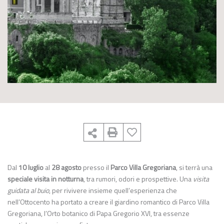
Dal
10 luglio
al
28 agosto
presso il
Parco Villa Gregoriana
, si terrà una
speciale visita in notturna
, tra rumori, odori e prospettive. Una
visita
guidata al buio
, per rivivere insieme quell’esperienza che
nell’Ottocento ha portato a creare il giardino romantico di Parco Villa
Gregoriana, l’Orto botanico di Papa Gregorio XVI, tra essenze