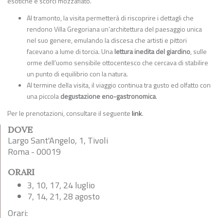
esotiche e scorci mozzafiato.
Al tramonto, la visita permetterà di riscoprire i dettagli che
rendono Villa Gregoriana un’architettura del paesaggio unica
nel suo genere, emulando la discesa che artisti e pittori
facevano a lume di torcia. Una
lettura inedita del giardino
, sulle
orme dell’uomo sensibile ottocentesco che cercava di stabilire
un punto di equilibrio con la natura.
Al termine della visita, il viaggio continua tra gusto ed olfatto con
una piccola
degustazione eno-gastronomica
.
Per le prenotazioni, consultare il seguente
link
.
DOVE
Largo Sant'Angelo, 1, Tivoli
Roma - 00019
ORARI
3, 10, 17, 24 luglio
7, 14, 21, 28 agosto
Orari: