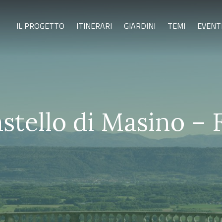
IL PROGETTO
ITINERARI
GIARDINI
TEMI
EVENT
stello di Masino – 