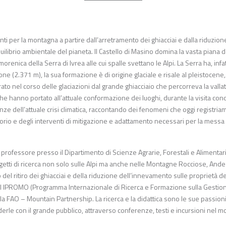
ti per la montagna a partire dall’arretramento dei ghiacciai e dalla riduzion
ibrio ambientale del pianeta. Il Castello di Masino domina la vasta piana d
enica della Serra di Ivrea alle cui spalle svettano le Alpi. La Serra ha, infat
e (2.371 m), la sua formazione è di origine glaciale e risale al pleistocene,
to nel corso delle glaciazioni dal grande ghiacciaio che percorreva la vallat
 che hanno portato all’attuale conformazione dei luoghi, durante la visita con
ze dell’attuale crisi climatica, raccontando dei fenomeni che oggi registriam
itorio e degli interventi di mitigazione e adattamento necessari per la messa 
è professore presso il Dipartimento di Scienze Agrarie, Forestali e Alimentar
rogetti di ricerca non solo sulle Alpi ma anche nelle Montagne Rocciose, Ande
del ritiro dei ghiacciai e della riduzione dell’innevamento sulle proprietà d
ool IPROMO (Programma Internazionale di Ricerca e Formazione sulla Gestio
a FAO – Mountain Partnership. La ricerca e la didattica sono le sue passioni
derle con il grande pubblico, attraverso conferenze, testi e incursioni nel 