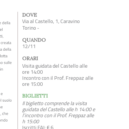
DOVE
Via al Castello, 1, Caravino
e della
Torino -
el
ti,
QUANDO
 creata
12/11
a della
dotta
ORARI
o sulle
Visita guidata del Castello alle
in
ore 14:00
Incontro con il Prof. Freppaz alle
ore 15:00
i
 e
BIGLIETTI
el suolo
Il biglietto comprende la visita
ne
guidata del Castello alle h 14:00 e
, che
l’incontro con il Prof. Freppaz alle
mondo
h 15:00
Iscritti FAI: € 6