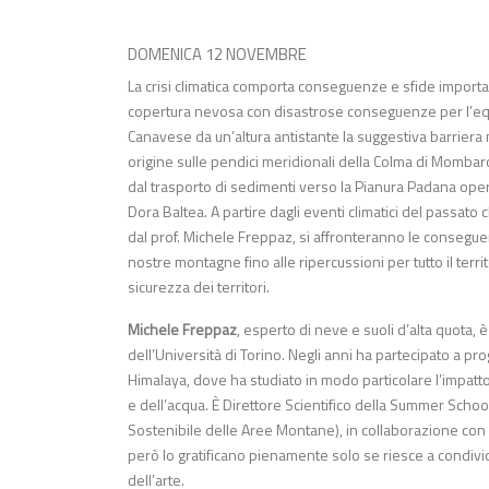
DOMENICA 12 NOVEMBRE
La crisi climatica comporta conseguenze e sfide importan
copertura nevosa con disastrose conseguenze per l’equil
Canavese da un’altura antistante la suggestiva barriera mor
origine sulle pendici meridionali della Colma di Mombaron
dal trasporto di sedimenti verso la Pianura Padana opera
Dora Baltea. A partire dagli eventi climatici del passato
dal prof. Michele Freppaz, si affronteranno le conseguen
nostre montagne fino alle ripercussioni per tutto il terr
sicurezza dei territori.
Michele Freppaz
, esperto di neve e suoli d’alta quota, 
dell’Università di Torino. Negli anni ha partecipato a p
Himalaya, dove ha studiato in modo particolare l’impatto 
e dell’acqua. È Direttore Scientifico della Summer Sch
Sostenibile delle Aree Montane), in collaborazione con l
però lo gratificano pienamente solo se riesce a condivi
dell’arte.