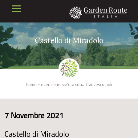
Castello di Miradolo
home
»
eventi
»
mezz’ora con… francesco poli
7 Novembre 2021
Castello di Miradolo