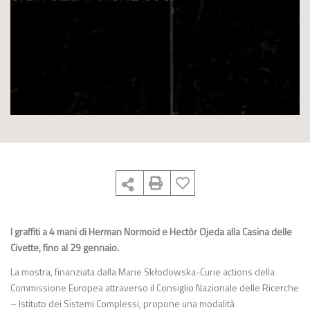
I graffiti a 4 mani di Herman Normoid e Hectòr Ojeda alla Casina delle
Civette, fino al 29 gennaio.
La mostra, finanziata dalla Marie Skłodowska-Curie actions della
Commissione Europea attraverso il Consiglio Nazionale delle Ricerche
– Istituto dei Sistemi Complessi, propone una modalità