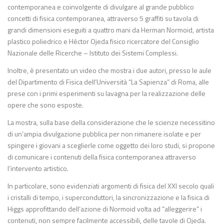
contemporanea e coinvolgente di divulgare al grande pubblico
concetti di fisica contemporanea, attraverso 5 graffiti su tavola di
grandi dimensioni eseguiti a quattro mani da Herman Normoid, artista
plastico poliedrico e Héctor Ojeda fisico ricercatore del Consiglio
Nazionale delle Ricerche – Istituto dei Sistemi Complessi.
Inoltre, è presentato un video che mostra i due autori, presso le aule
del Dipartimento di Fisica dell’Università “La Sapienza” di Roma, alle
prese con i primi esperimenti su lavagna per la realizzazione delle
opere che sono esposte.
La mostra, sulla base della considerazione che le scienze necessitino
di un’ampia divulgazione pubblica per non rimanere isolate e per
spingere i giovani a sceglierle come oggetto dei loro studi, si propone
di comunicare i contenuti della fisica contemporanea attraverso
l’intervento artistico.
In particolare, sono evidenziati argomenti di fisica del XXI secolo quali
i cristalli di tempo, i superconduttori, la sincronizzazione e la fisica di
Higgs approfittando dell’azione di Normoid volta ad “alleggerire” i
contenuti, non sempre facilmente accessibili, delle tavole di Ojeda.