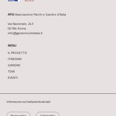
APGI
Associazione Parchi e Giardini d’Italia
Via Nazionale, 243
00184 Roma
info@gardenrouteitalia.it
MENU
IL PROGETTO
ITINERARI
GIARDINI
TEMI
EVENTI
Informazioni sul trattamento dei dati
Privacy policy
Cookie policy