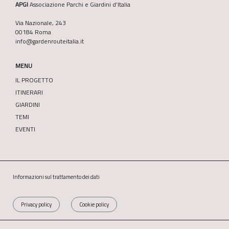
APGI
Associazione Parchi e Giardini d’Italia
Via Nazionale, 243
00184 Roma
info@gardenrouteitalia.it
MENU
IL PROGETTO
ITINERARI
GIARDINI
TEMI
EVENTI
Informazioni sul trattamento dei dati
Privacy policy
Cookie policy