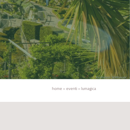
home
»
eventi
»
lumagica