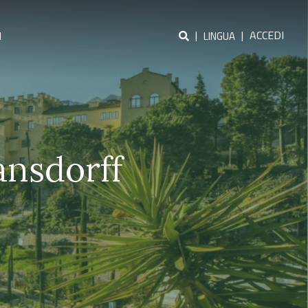
|
|
ACCEDI
I
LINGUA
ansdorff