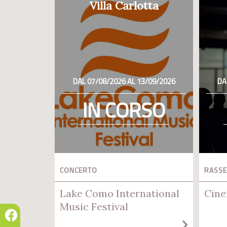
Villa Carlotta
DAL 07/08/2026 AL 13/09/2026
DA
IN CORSO
CONCERTO
RASSE
Lake Como International
Cine
Music Festival