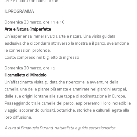
arte e natura con nuovi occhi!
IL PROGRAMMA
Domenica 23 marzo, ore 11 e 16
Arte e Natura (im)perfette
Un’esperienza immersiva tra arte e natura! Una visita guidata
esclusiva che ci condurrà attraverso la mostra e il parco, svelandone
le connessioni profonde.
Costo: compreso nel biglietto di ingresso
Domenica 30 marzo, ore 15
Il camelieto di Miradolo
Un’affascinante visita guidata che ripercorre le avventure della
camelia, una delle piante più amate e ammirate nei giardini europei,
dalle sue origini lontane alle sue tappe di acclimatazione in Europa.
Passeggiando tra le camelie del parco, esploreremo il loro incredibile
viaggio, scoprendo curiosità botaniche, storiche e culturali legate alla
loro diffusione.
A cura di Emanuela Durand, naturalista e guida escursionistica