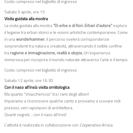
Costo: compreso nel biglietto di ingresso
Sabato 5 aprile, ore 15
Visita guidata alla mostra
La visita guidata alla mostra
“Di erbe e di fiori. Erbari d’autore”
esplora
il legame tra erbari storici e le visioni artistiche contemporanee. Come
in una
wunderkammer
, il percorso svelerà corrispondenze
sorprendenti tra natura e creatività, attraversando il sottile confine
tra
ragione e immaginazione, realtà e utopia
. Un’esperienza
immersiva per riscoprire il mondo naturale attraverso l’arte e il tempo.
Costo: compreso nel biglietto di ingresso
Sabato 12 aprile, ore 16.30
Con il naso all’insù: visita ornitologica
Ma quanto “chiacchericcio” tra i rami degli alberi!
Impariamo a riconoscere qualche canto e proviamo a scovare nidi
preziosi, veri capolavori di architettura.
Quanti segreti… con il naso all’insù!
L’attività è realizzata in collaborazione con
Cooperativa Arnica
.