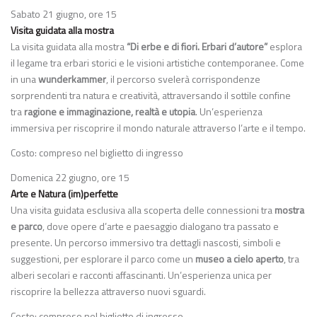
Sabato 21 giugno, ore 15
Visita guidata alla mostra
La visita guidata alla mostra
“Di erbe e di fiori. Erbari d’autore”
esplora
il legame tra erbari storici e le visioni artistiche contemporanee. Come
in una
wunderkammer
, il percorso svelerà corrispondenze
sorprendenti tra natura e creatività, attraversando il sottile confine
tra
ragione e immaginazione, realtà e utopia
. Un’esperienza
immersiva per riscoprire il mondo naturale attraverso l’arte e il tempo.
Costo: compreso nel biglietto di ingresso
Domenica 22 giugno, ore 15
Arte e Natura (im)perfette
Una visita guidata esclusiva alla scoperta delle connessioni tra
mostra
e parco
, dove opere d’arte e paesaggio dialogano tra passato e
presente. Un percorso immersivo tra dettagli nascosti, simboli e
suggestioni, per esplorare il parco come un
museo a cielo aperto
, tra
alberi secolari e racconti affascinanti. Un’esperienza unica per
riscoprire la bellezza attraverso nuovi sguardi.
Costo: compreso nel biglietto di ingresso