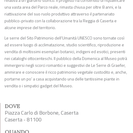
relativa a un giardino storico. Il progetto ha consentito di riqualificare
una vasta area del Parco reale, rimasta chiusa per oltre 8 anni, e la
riattivazione del suo ruolo produttivo attraverso il partenariato
pubblico-privato con la collaborazione tra la Reggia di Caserta e
alcune imprese del territorio.
Le serre del Sito Patrimonio dell’Umanità UNESCO sono tornate così
ad essere luogo di acclimatazione, studio scientifico, riproduzione e
vendita di moltissimi esemplari botanici, indigeni ed esotici, presenti
nei cataloghi ottocenteschi. Il pubblico della Domenica al Museo potrà
immergersi negli scorci romantici e suggestivi de Le Serre di Graefer,
ammirare e conoscere il ricco patrimonio vegetale custodito e, anche,
portarne un po’ a casa acquistando una delle tantissime piante in
vendita o i simpatici gadget del Museo.
DOVE
Piazza Carlo di Borbone, Caserta
Caserta - 81100
QUANDO