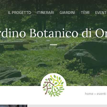
IL PROGETTO
ITINERARI
GIARDINI
TEMI
EVENT
rdino Botanico di O
home
»
eventi