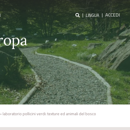
|
|
ACCEDI
I
LINGUA
ropa
»
laboratorio pollicini verdi: texture ed animali del bosco