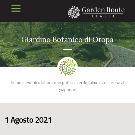
Giardino Botanico di Oropa
home
»
eventi
»
laboratorio pollicini verdi: sakura… da oropa al
giappone
1 Agosto 2021