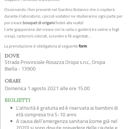
Osservando i fiori presenti nel Giardino Botanico che ci ospiterà
durante il laboratorio, i piccoli visitatori ne studieranno ogni parte per
poi creare
bouquet di origami
fedeli alla realtà!
L’arte giapponese del creare con la carta ci guiderà tra veline e fogli
crespi, cartoncini colorati, scovolini e fili argentati…
La prenotazione è obbligatoria al seguente
form
DOVE
Strada Provinciale Rosazza Oropa s.n.c., Oropa
Biella - 13900
ORARI
Domenica 1 agosto 2021 alle ore 15.00
BIGLIETTI
L’attività è gratuita ed è riservata ai bambini di
età compresa tra 5-10 anni.
A causa dell’emergenza sanitaria (come già nel
2020) si sono dovute prevedere delle cautele e