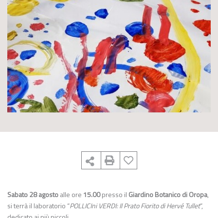
Sabato 28 agosto
alle ore
15.00
presso il
Giardino Botanico di Oropa
,
si terrà il laboratorio “
POLLICIni VERDI: Il Prato Fiorito di Hervé Tullet
“,
dedicato ai più piccoli.