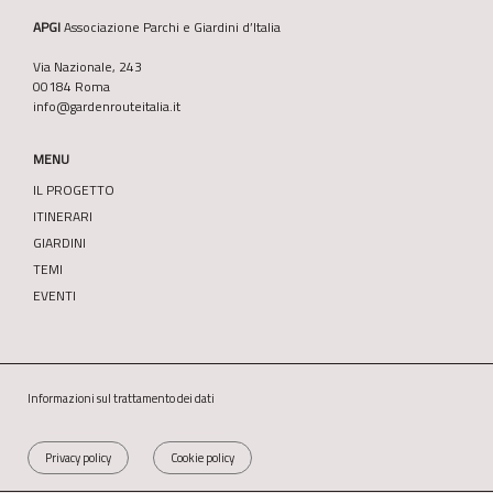
APGI
Associazione Parchi e Giardini d’Italia
Via Nazionale, 243
00184 Roma
info@gardenrouteitalia.it
MENU
IL PROGETTO
ITINERARI
GIARDINI
TEMI
EVENTI
Informazioni sul trattamento dei dati
Privacy policy
Cookie policy