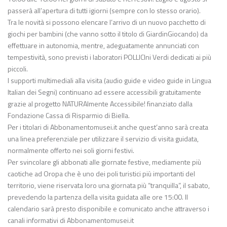
passerà all’apertura di tutti igiorni (sempre con lo stesso orario).
Tra le novità si possono elencare l’arrivo di un nuovo pacchetto di
giochi per bambini (che vanno sotto il titolo di GiardinGiocando) da
effettuare in autonomia, mentre, adeguatamente annunciati con
tempestività, sono previsti i laboratori POLLICIni Verdi dedicati ai più
piccoli.
I supporti multimediali alla visita (audio guide e video guide in Lingua
Italian dei Segni) continuano ad essere accessibili gratuitamente
grazie al progetto NATURAlmente Accessibile! finanziato dalla
Fondazione Cassa di Risparmio di Biella.
Per i titolari di Abbonamentomusei.it anche quest’anno sarà creata
una linea preferenziale per utilizzare il servizio di visita guidata,
normalmente offerto nei soli giorni festivi.
Per svincolare gli abbonati alle giornate festive, mediamente più
caotiche ad Oropa che è uno dei poli turistici più importanti del
territorio, viene riservata loro una giornata più “tranquilla”, il sabato,
prevedendo la partenza della visita guidata alle ore 15:00. Il
calendario sarà presto disponibile e comunicato anche attraverso i
canali informativi di Abbonamentomusei.it