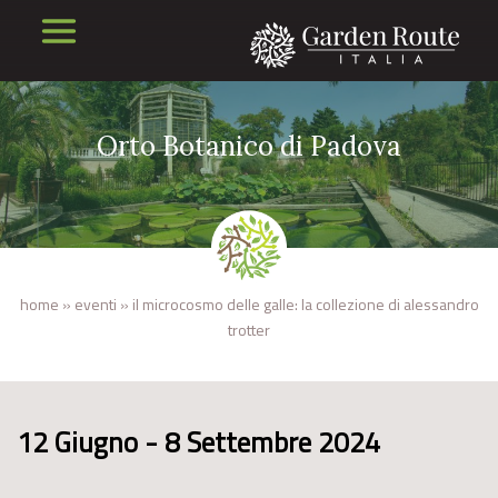
Orto Botanico di Padova
home
»
eventi
»
il microcosmo delle galle: la collezione di alessandro
trotter
12 Giugno - 8 Settembre 2024