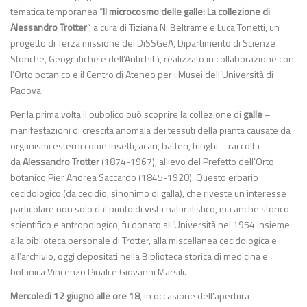
tematica temporanea “
Il microcosmo delle galle: La collezione di
Alessandro Trotter
“, a cura di Tiziana N. Beltrame e Luca Tonetti, un
progetto di Terza missione del DiSSGeA, Dipartimento di Scienze
Storiche, Geografiche e dell’Antichità, realizzato in collaborazione con
l’Orto botanico e il Centro di Ateneo per i Musei dell’Università di
Padova.
Per la prima volta il pubblico può scoprire la collezione di
galle
–
manifestazioni di crescita anomala dei tessuti della pianta causate da
organismi esterni come insetti, acari, batteri, funghi – raccolta
da
Alessandro Trotter
(1874-1967), allievo del Prefetto dell’Orto
botanico Pier Andrea Saccardo (1845-1920). Questo erbario
cecidologico (da cecidio, sinonimo di galla), che riveste un interesse
particolare non solo dal punto di vista naturalistico, ma anche storico-
scientifico e antropologico, fu donato all’Università nel 1954 insieme
alla biblioteca personale di Trotter, alla miscellanea cecidologica e
all’archivio, oggi depositati nella Biblioteca storica di medicina e
botanica Vincenzo Pinali e Giovanni Marsili.
Mercoledì 12 giugno
alle
ore 18
, in occasione dell’apertura